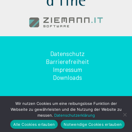
Datenschutz
Barrierefreiheit
Impressum
Downloads
Wir nutzen Cookies um eine reibungslose Funktion der
© 2026 CARE REGIO
Webseite zu gewährleisten und die Nutzung der Website zu
messen.
Datenschutzerklärung
Alle Cookies erlauben
Notwendige Cookies erlauben